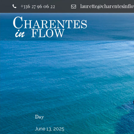
+336 27 96 06 22
laurette@charentesinflo
Day
June 13, 2025