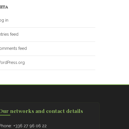
ETA
og in
ntries feed
omments feed
ordPress.org
Our networks and contact details
Phone: +336 27 96 06 22