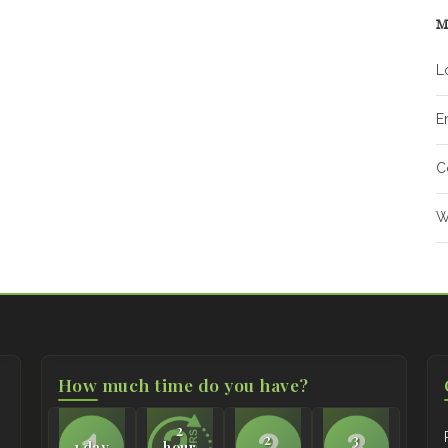
M
L
E
C
W
How much time do you have?
2
2
3
1 day
hour