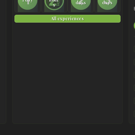
days
days
s
All experiences