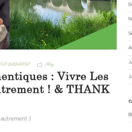
D
N
S
A
J
TE DIDIERE
Blog
entiques : Vivre Les
J
utrement ! & THANK
C
B
autrement :)