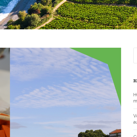
R
H
m
V
a