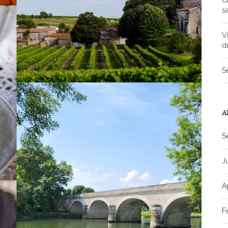
C
s
V
d
S
A
S
J
A
F