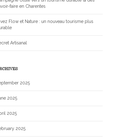
ampagne Ulule vers un tourisme durable & des
avoir-faire en Charentes
ivez Flow et Nature : un nouveau tourisme plus
urable
ecret Artisanal
RCHIVES
eptember 2025
une 2025
pril 2025
ebruary 2025