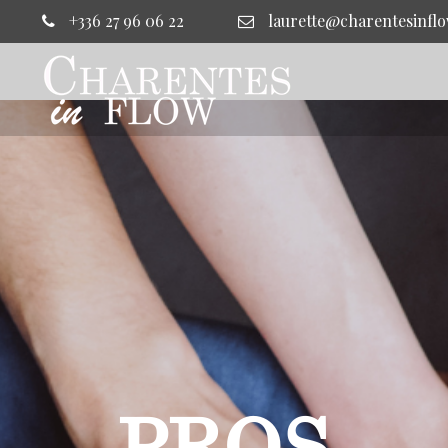
+336 27 96 06 22
laurette@charentesinflo
PROS