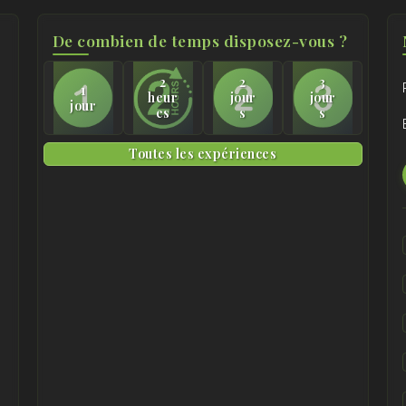
De combien de temps disposez-vous ?
2
2
3
1
heur
jour
jour
jour
es
s
s
Toutes les expériences