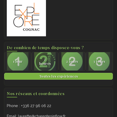
De combien de temps disposez-vous ?
2
1 jour
2 jours
3 jours
heures
Toutes les expériences
Nos réseaux et coordonnées
Phone : +336 27 96 06 22
Email: laurette@charentesinflow.fr