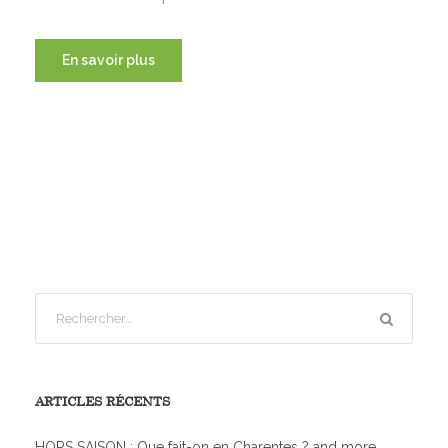
En savoir plus
ARTICLES RÉCENTS
HORS SAISON : Que fait-on en Charentes ? and more…