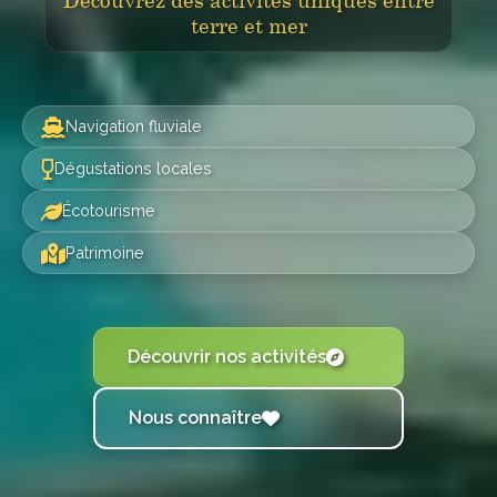
terre et mer
Navigation fluviale
Dégustations locales
Écotourisme
Patrimoine
Découvrir nos activités
Nous connaître